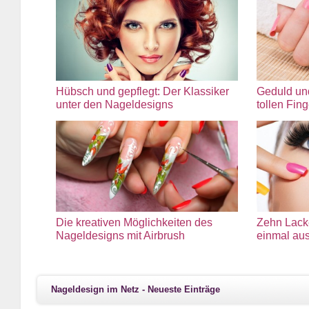
Hübsch und gepflegt: Der Klassiker
Geduld und
unter den Nageldesigns
tollen Fin
Die kreativen Möglichkeiten des
Zehn Lacke
Nageldesigns mit Airbrush
einmal aus
Nageldesign im Netz - Neueste Einträge