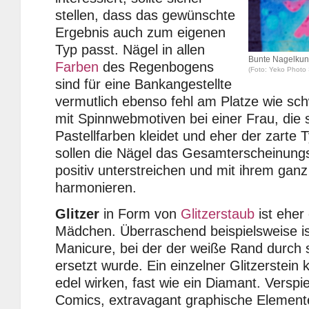
stellen, dass das gewünschte
Ergebnis auch zum eigenen
Typ passt. Nägel in allen
Bunte Nagelkun
Farben
des Regenbogens
(Foto: Yeko Photo S
sind für eine Bankangestellte
vermutlich ebenso fehl am Platze wie sc
mit Spinnwebmotiven bei einer Frau, die 
Pastellfarben kleidet und eher der zarte Ty
sollen die Nägel das Gesamterscheinungs
positiv unterstreichen und mit ihrem ganz
harmonieren.
Glitzer
in Form von
Glitzerstaub
ist eher
Mädchen. Überraschend beispielsweise is
Manicure, bei der der weiße Rand durch s
ersetzt wurde. Ein einzelner Glitzerstein
edel wirken, fast wie ein Diamant. Verspie
Comics, extravagant graphische Element