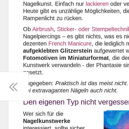
Nagelkunst. Einfach nur
lackieren
oder ve
Heute gibt es unzählige Möglichkeiten, di
Rampenlicht zu rücken.
Ob
Airbrush
,
Sticker- oder Stempeltechni
Nagelpiercings – es gibt nichts, was es ni
dezenten
French Manicure
, die lediglich
aufgeklebten Glitzerstein
aufgewertet wi
Fotomotiven im Miniaturformat
, die de
Kunstwerk verwandeln - der Phantasie s
gesetzt.
Zugegeben:
Praktisch ist das meist nich
bei extravaganten Nägeln auch nicht.
Den eigenen Typ nicht vergesse
Wer sich für die
Nagelkunstwerke
interessiert, sollte sicher