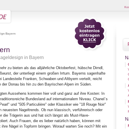
Kos
ign Bayern
ern
ageldesign in Bayern
N
hr zu bieten als das alljährliche Oktoberfest, hübsche Dirndl,
wurst, der unterliegt einem großen Irrtum. Bayerns sagenhafte
ei Landesteile Franken, Schwaben und Altbyern verteilt, reicht
e der Donau bis hin zu den Bayrischen Alpen im Süden.
gten Aussehens kommen hier voll und ganz auf ihre Kosten: In
traditionsreiche Bundesland auf internationalem Niveau. Chanel`s
earl" und "505 Particulière" oder Klassiker wie "18 Rouge Noir"
en neuesten Nageltrends. Ob nun klassisch, verführerisch oder
er die Trägerin aus und hat sich längst als Must-Have-
N
liert. Auch Frauen, die es lieber natürlich haben, können mit
hre Nägel in Topform bringen. Worauf warten Sie noch? Mit ein