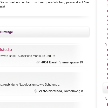
Sie schnell und einfach zu Ihrem persönlichen, passend auf Sie
t's!
 Einträge
N
lstudio
ty von Basel. Klassische Maniküre und Pe...
4051 Basel
, Sternengasse 19
ac, Ausbildung Nageldesign sowie Schulung...
21765 Nordleda
, Rotdornweg 8
N