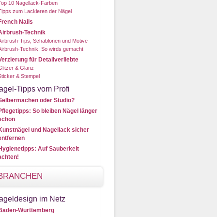
Top 10 Nagellack-Farben
Tipps zum Lackieren der Nägel
French Nails
Airbrush-Technik
Airbrush-Tips, Schablonen und Motive
Airbrush-Technik: So wirds gemacht
Verzierung für Detailverliebte
Glitzer & Glanz
Sticker & Stempel
agel-Tipps vom Profi
Selbermachen oder Studio?
Pflegetipps: So bleiben Nägel länger
schön
Kunstnägel und Nagellack sicher
entfernen
Hygienetipps: Auf Sauberkeit
achten!
BRANCHEN
ageldesign im Netz
Baden-Württemberg