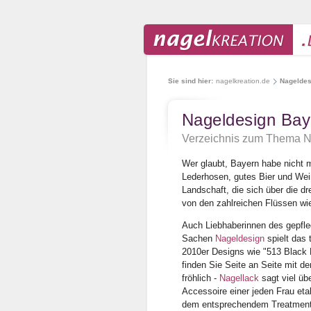
Sie sind hier:
nagelkreation.de
Nageldes
Nageldesign Bay
Verzeichnis zum Thema N
Wer glaubt, Bayern habe nicht me
Lederhosen, gutes Bier und Weiß
Landschaft, die sich über die dr
von den zahlreichen Flüssen wi
Auch Liebhaberinnen des gepfle
Sachen
Nageldesign
spielt das 
2010er Designs wie "513 Black P
finden Sie Seite an Seite mit d
fröhlich -
Nagellack
sagt viel üb
Accessoire einer jeden Frau etab
dem entsprechendem Treatment i