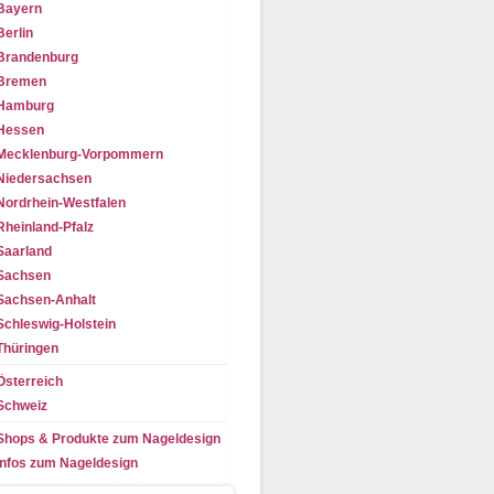
Bayern
Berlin
Brandenburg
Bremen
Hamburg
Hessen
Mecklenburg-Vorpommern
Niedersachsen
Nordrhein-Westfalen
Rheinland-Pfalz
Saarland
Sachsen
Sachsen-Anhalt
Schleswig-Holstein
Thüringen
Österreich
Schweiz
Shops & Produkte zum Nageldesign
Infos zum Nageldesign