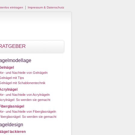
tenlos eintragen
Impressum & Datenschutz
RATGEBER
agelmodellage
Gelnägel
Vor- und Nachteile von Gelnägeln
Gelnägel mit Tips
Gelnägel mit Schablonentechnik
Acrylnägel
Vor- und Nachteile von Acrylnägeln
Acrylnägel: So werden sie gemacht
Fiberglasnägel
Vor- und Nachteile von Fiberglasnägeln
Fiberglasnägel: So werden sie gemacht
ageldesign
Nägel lackieren